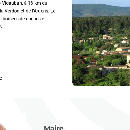
de Vidauban, à 16 km du
u Verdon et de l’Argens. Le
s boisées de chênes et
s.
ée
Maire