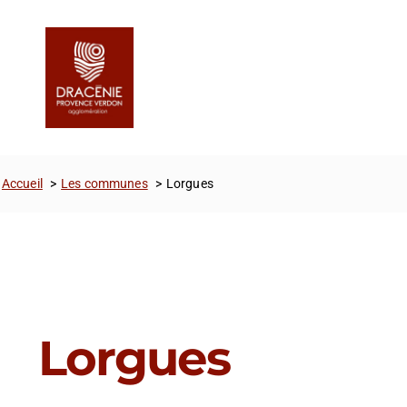
Passer
Panneau de gestion des cookies
au
contenu
Accueil
Les communes
Lorgues
Lorgues