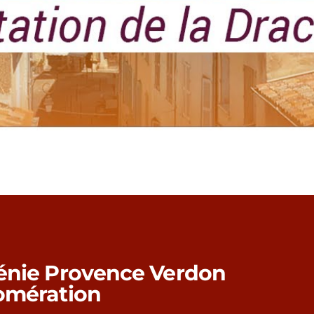
énie Provence Verdon
omération