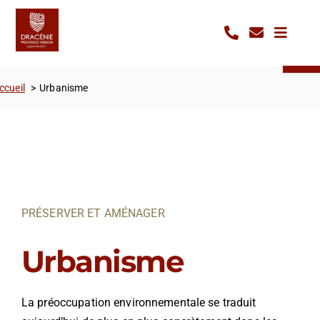
Passer
Panneau de gestion des cookies
au
Ouvrir la 
contenu
ccueil
Urbanisme
PRÉSERVER ET AMÉNAGER
Urbanisme
La préoccupation environnementale se traduit