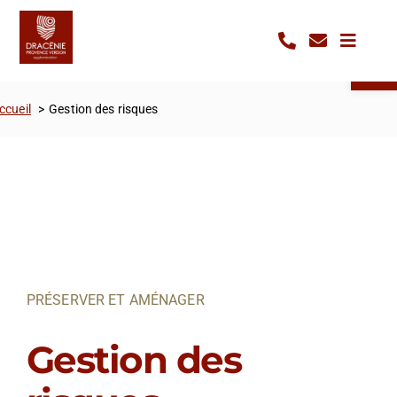
Passer
Panneau de gestion des cookies
au
Ouvrir la 
contenu
ccueil
Gestion des risques
PRÉSERVER ET AMÉNAGER
Gestion des