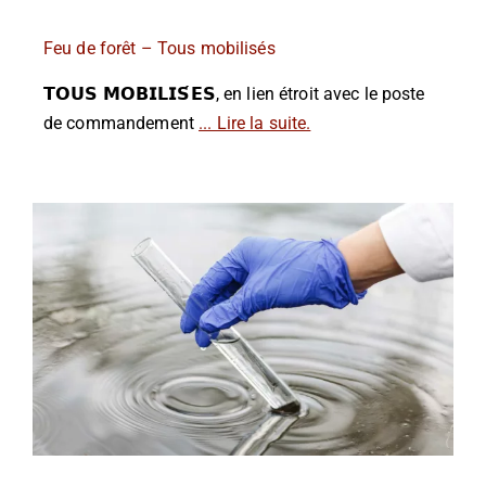
Feu de forêt – Tous mobilisés
𝗧𝗢𝗨𝗦 𝗠𝗢𝗕𝗜𝗟𝗜𝗦́𝗘𝗦, en lien étroit avec le poste
de commandement
... Lire la suite.