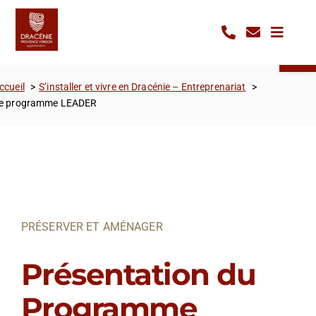
Passer
Panneau de gestion des cookies
au
Ouvrir la 
contenu
ccueil
S’installer et vivre en Dracénie – Entreprenariat
e programme LEADER
PRÉSERVER ET AMÉNAGER
Présentation du
Programme