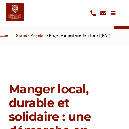
Passer
Panneau de gestion des cookies
au
Ouvrir la 
contenu
ccueil
Grands Projets
Projet Alimentaire Territorial (PAT)
Manger local,
durable et
solidaire : une