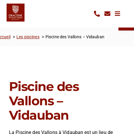
Passer
Panneau de gestion des cookies
au
Ouvrir la 
contenu
ccueil
Les piscines
Piscine des Vallons – Vidauban
Piscine des
Vallons –
Vidauban
La Piscine des Vallons à Vidauban est un lieu de