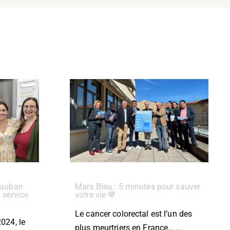
dauban
Mars Bleu : 5 minutes pour sauver
 service
votre vie 💙
Le cancer colorectal est l’un des
024, le
plus meurtriers en France…
...