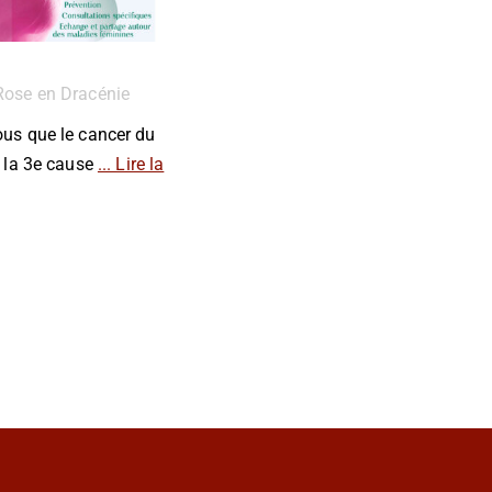
Rose en Dracénie
ous que le cancer du
t la 3e cause
... Lire la