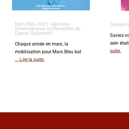
Mars Bleu 2025 : Agissons
Octobre 
Ensemble pour la Prévention du
Cancer Colorectal !
Saviez-v
sein étai
Chaque année en mars, la
suite.
mobilisation pour Mars Bleu bat
... Lire la suite.