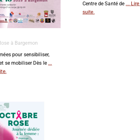
Centre de Santé de
... Lire
suite.
Rose à Bargemon
rnées pour sensibiliser,
et se mobiliser Dès le
...
ite.