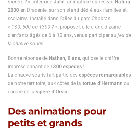
monde ?
», interroge
Julie
, animatrice du réseau
Natura
2000
en Dracénie, sur son stand dédié aux familles et
scolaires, installé dans l’allée du parc Chabran.
«
130, 500 ou 1300 ?
», propose-t-elle à une dizaine
d’enfants âgés de 6 à 10 ans, venus participer au
jeu de
la chauve-souris
.
Bonne réponse de
Nathan, 9 ans
, qui ose le chiffre
impressionnant de
1300 espèces
!
La chauve-souris fait partie des
espèces remarquables
de notre territoire, aux côtés de la
tortue d’Hermann
ou
encore de la
vipère d’Orsini
.
Des animations pour
petits et grands